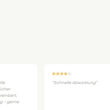
e
“
Schnelle Abwicklung
”
her
nbart,
– gerne