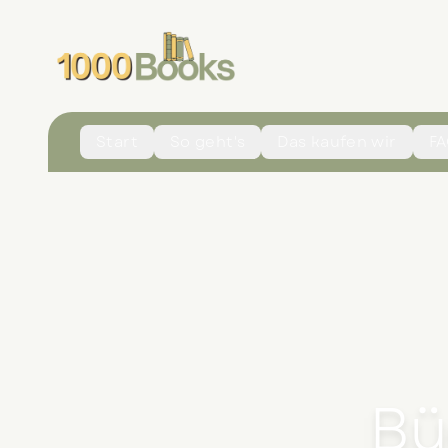
Start
So geht's
Das kaufen wir
F
Bü