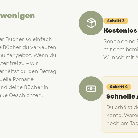
t wenigen
Schritt
3
Kostenlos
er Bücher so einfach
Sende deine 
he Bücher du verkaufen
mit dem berei
Ankaufangebot. Wenn du
Wunsch mit A
tenfrei zu – wir
rhältst du den Betrag
tuelle Romane,
ind deine Bücher in
Schritt
4
neue Geschichten.
Schnelle
Du erhälst d
Konto. Ware
noch am Tag