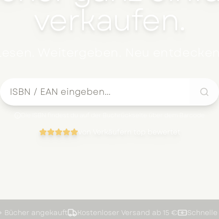
verkaufen.
Lesen. Weitergeben. Neu entdecken
Die ISBN findest du auf der Buchrückseite über dem Barcode
von Verkäufern top bewertet
+ Bücher angekauft
Kostenloser Versand ab 15 €
Schnelle