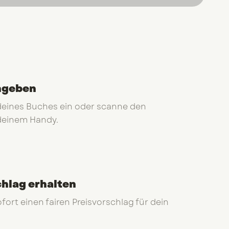
ngeben
 deines Buches ein oder scanne den
deinem Handy.
chlag erhalten
ofort einen fairen Preisvorschlag für dein