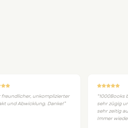
reundlicher, unkomplizierter
“
1000Books bea
 und Abwicklung. Danke!
”
sehr zügig und 
sehr zeitig auf
Immer wieder g