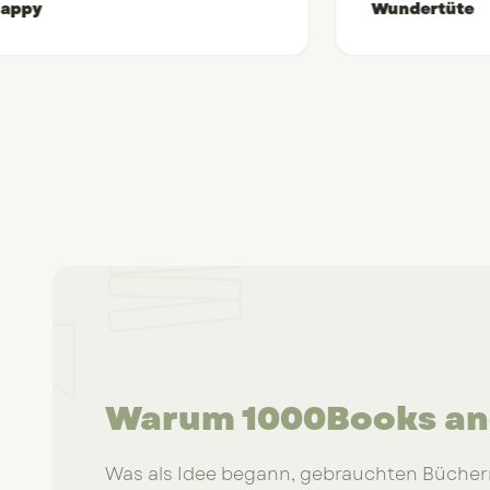
ppy
Wundertüte
Warum 1000Books and
Was als Idee begann, gebrauchten Büchern