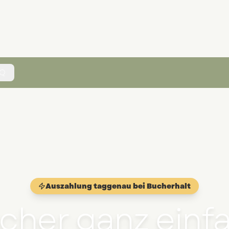
AQ
Auszahlung taggenau bei Bucherhalt
cher ganz einf