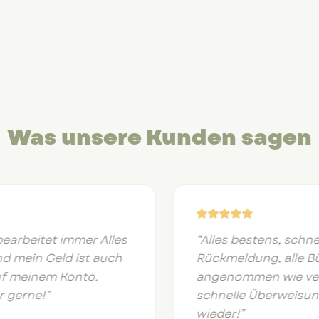
Was unsere Kunden sagen
rbeitet immer Alles
“
Alles bestens, schnell
mein Geld ist auch
Rückmeldung, alle Büc
 meinem Konto.
angenommen wie verei
erne!
”
schnelle Überweisung 
wieder!
”