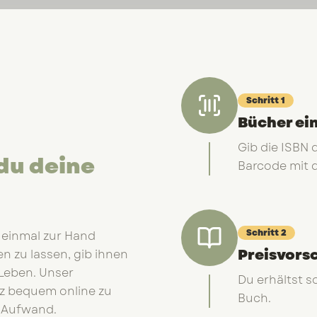
Schritt
1
Bücher ei
Gib die ISBN
du deine
Barcode mit 
Schritt
2
 einmal zur Hand
Preisvors
n zu lassen, gib ihnen
 Leben. Unser
Du erhältst s
nz bequem online zu
Buch.
e Aufwand.